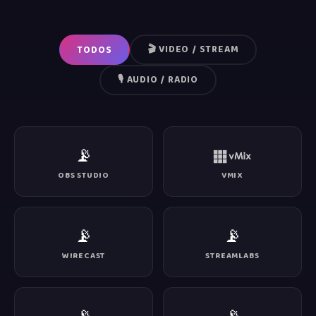
🎬 VIDEO / STREAM
TODOS
🎙️ AUDIO / RADIO
📡
OBS STUDIO
VMIX
📡
📡
WIRECAST
STREAMLABS