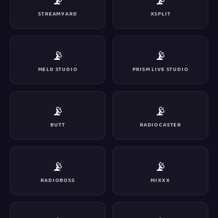
📡
📡
STREAMYARD
XSPLIT
📡
📡
MELD STUDIO
PRISM LIVE STUDIO
📡
📡
BUTT
RADIOCASTER
📡
📡
RADIOBOSS
MIXXX